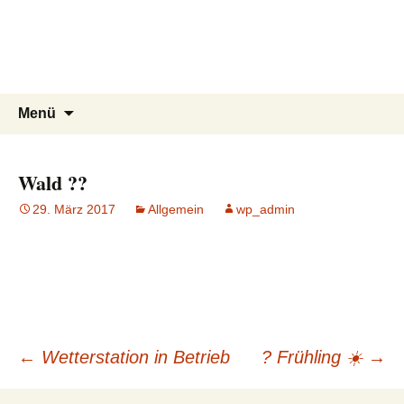
3D Winzer.de
Zum
Inhalt
…………we make software
springen
touchable….private Homepage…
Suchen
Menü
nach:
Wald ??
29. März 2017
Allgemein
wp_admin
Beitragsnavigation
←
Wetterstation in Betrieb
? Frühling ☀️
→