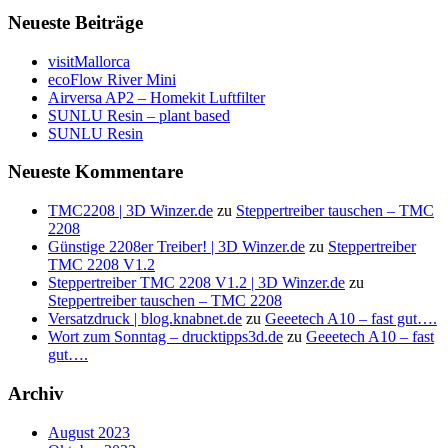
Neueste Beiträge
visitMallorca
ecoFlow River Mini
Airversa AP2 – Homekit Luftfilter
SUNLU Resin – plant based
SUNLU Resin
Neueste Kommentare
TMC2208 | 3D Winzer.de
zu
Steppertreiber tauschen – TMC
2208
Günstige 2208er Treiber! | 3D Winzer.de
zu
Steppertreiber
TMC 2208 V1.2
Steppertreiber TMC 2208 V1.2 | 3D Winzer.de
zu
Steppertreiber tauschen – TMC 2208
Versatzdruck | blog.knabnet.de
zu
Geeetech A10 – fast gut….
Wort zum Sonntag – drucktipps3d.de
zu
Geeetech A10 – fast
gut….
Archiv
August 2023