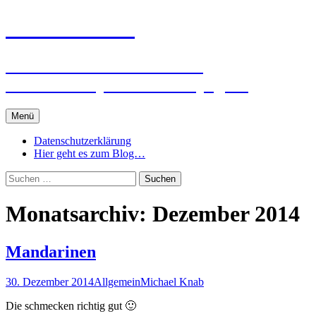
Zum
3D Winzer.de
Inhalt
springen
…………we make software
touchable….private Homepage…
Menü
Datenschutzerklärung
Hier geht es zum Blog…
Suchen
nach:
Monatsarchiv: Dezember 2014
Mandarinen
30. Dezember 2014
Allgemein
Michael Knab
Die schmecken richtig gut 🙂