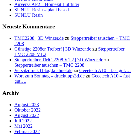
Airversa AP2 – Homekit Luftfilter
SUNLU Resin – plant based
SUNLU Resin
Neueste Kommentare
TMC2208 | 3D Winzer.de
zu
Steppertreiber tauschen – TMC
2208
Günstige 2208er Treiber! | 3D Winzer.de
zu
Steppertreiber
TMC 2208 V1.2
Steppertreiber TMC 2208 V1.2 | 3D Winzer.de
zu
Steppertreiber tauschen – TMC 2208
Versatzdruck | blog.knabnet.de
zu
Geeetech A10 – fast gut….
Wort zum Sonntag – drucktipps3d.de
zu
Geeetech A10 – fast
gut….
Archiv
August 2023
Oktober 2022
August 2022
Juli 2022
Mai 2022
Februar 2022