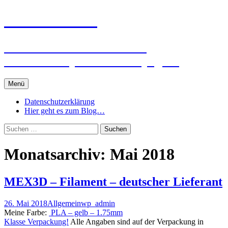
Zum
3D Winzer.de
Inhalt
springen
…………we make software
touchable….private Homepage…
Menü
Datenschutzerklärung
Hier geht es zum Blog…
Suchen
nach:
Monatsarchiv: Mai 2018
MEX3D – Filament – deutscher Lieferant
26. Mai 2018
Allgemein
wp_admin
Meine Farbe:
PLA – gelb – 1.75mm
Klasse Verpackung!
Alle Angaben sind auf der Verpackung in