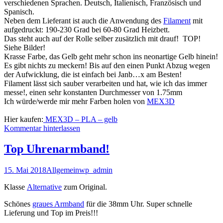
verschiedenen Sprachen. Deutsch, Italienisch, Französisch und
Spanisch.
Neben dem Lieferant ist auch die Anwendung des
Filament
mit
aufgedruckt: 190-230 Grad bei 60-80 Grad Heizbett.
Das steht auch auf der Rolle selber zusätzlich mit drauf! TOP!
Siehe Bilder!
Krasse Farbe, das Gelb geht mehr schon ins neonartige Gelb hinein!
Es gibt nichts zu meckern! Bis auf den einen Punkt Abzug wegen
der Aufwicklung, die ist einfach bei Janb…x am Besten!
Filament lässt sich sauber verarbeiten und hat, wie ich das immer
messe!, einen sehr konstanten Durchmesser von 1.75mm
Ich würde/werde mir mehr Farben holen von
MEX3D
Hier kaufen:
MEX3D – PLA – gelb
Kommentar hinterlassen
Top Uhrenarmband!
15. Mai 2018
Allgemein
wp_admin
Klasse
Alternative
zum Original.
Schönes
graues Armband
für die 38mm Uhr. Super schnelle
Lieferung und Top im Preis!!!