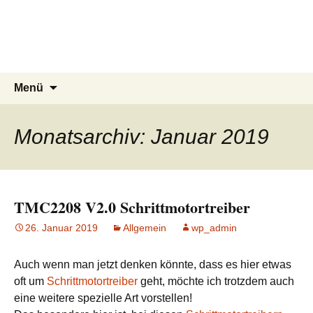
3D Winzer.de
Zum
Inhalt
…………we make software
springen
touchable….private Homepage…
Suchen
Menü
nach:
Monatsarchiv: Januar 2019
TMC2208 V2.0 Schrittmotortreiber
26. Januar 2019
Allgemein
wp_admin
Auch wenn man jetzt denken könnte, dass es hier etwas
oft um
Schrittmotortreiber
geht, möchte ich trotzdem auch
eine weitere spezielle Art vorstellen!