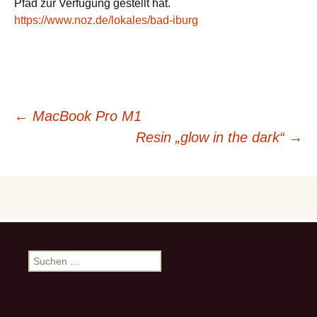
Pfad zur Verfügung gestellt hat.
https://www.noz.de/lokales/bad-iburg
Beitragsnavigation
←
MacBook Pro M1
Resin „glow in the dark“
→
Suchen
nach: