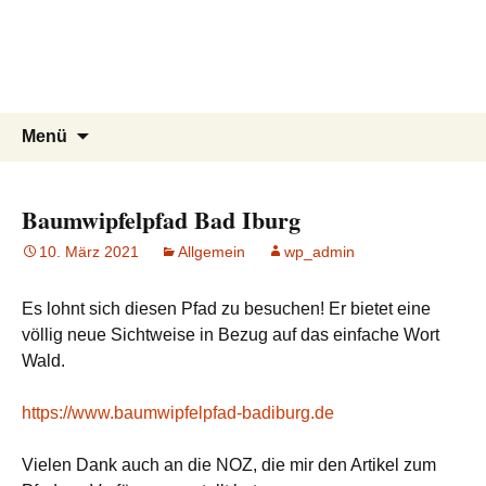
3D Winzer.de
Zum
Inhalt
…………we make software
springen
touchable….private Homepage…
Suchen
Menü
nach:
Baumwipfelpfad Bad Iburg
10. März 2021
Allgemein
wp_admin
Es lohnt sich diesen Pfad zu besuchen! Er bietet eine
völlig neue Sichtweise in Bezug auf das einfache Wort
Wald.
https://www.baumwipfelpfad-badiburg.de
Vielen Dank auch an die NOZ, die mir den Artikel zum