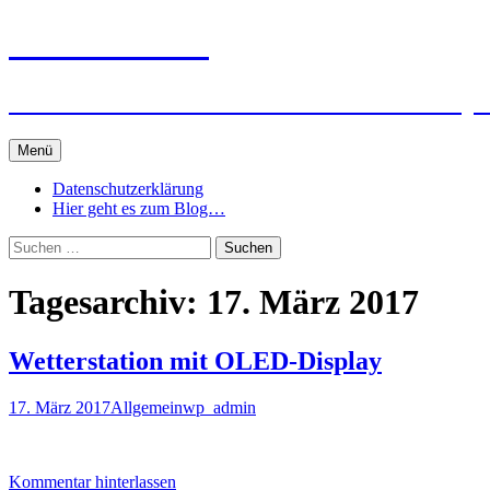
Zum
3D Winzer.de
Inhalt
springen
…………we make software touchable….pr
Menü
Datenschutzerklärung
Hier geht es zum Blog…
Suchen
nach:
Tagesarchiv: 17. März 2017
Wetterstation mit OLED-Display
17. März 2017
Allgemein
wp_admin
Kommentar hinterlassen