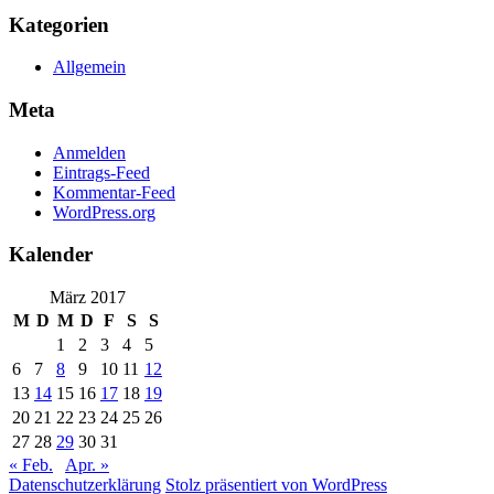
Kategorien
Allgemein
Meta
Anmelden
Eintrags-Feed
Kommentar-Feed
WordPress.org
Kalender
März 2017
M
D
M
D
F
S
S
1
2
3
4
5
6
7
8
9
10
11
12
13
14
15
16
17
18
19
20
21
22
23
24
25
26
27
28
29
30
31
« Feb.
Apr. »
Datenschutzerklärung
Stolz präsentiert von WordPress