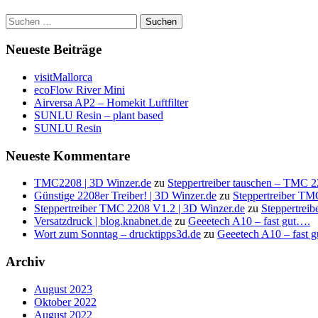
Suchen
nach:
Neueste Beiträge
visitMallorca
ecoFlow River Mini
Airversa AP2 – Homekit Luftfilter
SUNLU Resin – plant based
SUNLU Resin
Neueste Kommentare
TMC2208 | 3D Winzer.de
zu
Steppertreiber tauschen – TMC 
Günstige 2208er Treiber! | 3D Winzer.de
zu
Steppertreiber T
Steppertreiber TMC 2208 V1.2 | 3D Winzer.de
zu
Steppertrei
Versatzdruck | blog.knabnet.de
zu
Geeetech A10 – fast gut….
Wort zum Sonntag – drucktipps3d.de
zu
Geeetech A10 – fast 
Archiv
August 2023
Oktober 2022
August 2022